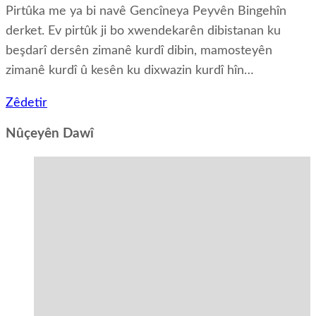
Pirtûka me ya bi navê Gencîneya Peyvên Bingehîn
derket. Ev pirtûk ji bo xwendekarên dibistanan ku
beşdarî dersên zimanê kurdî dibin, mamosteyên
zimanê kurdî û kesên ku dixwazin kurdî hîn…
Zêdetir
Nûçeyên Dawî