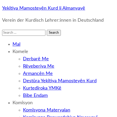
Yekîtiya Mamosteyên Kurd li Almanyayê
Verein der Kurdisch Lehrer:innen in Deutschland
Search
for:
Mal
Komele
Derbarê Me
Rêveberiya Me
Armancên Me
Destûra Yekîtiya Mamosteyên Kurd
Kurtedîroka YMKê
Bibe Endam
Komîsyon
Komîsyona Materyalan