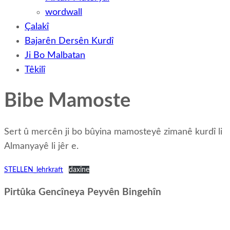
wordwall
Çalakî
Bajarên Dersên Kurdî
Ji Bo Malbatan
Têkilî
Bibe Mamoste
Sert û mercên ji bo bûyina mamosteyê zimanê kurdî li
Almanyayê li jêr e.
STELLEN_lehrkraft
daxîne
Pirtûka Gencîneya Peyvên Bingehîn