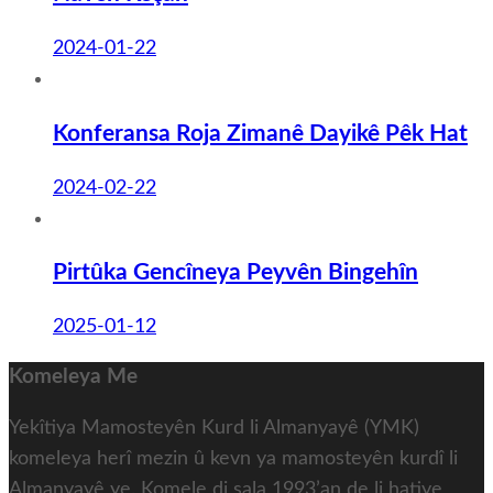
2024-01-22
Konferansa Roja Zimanê Dayikê Pêk Hat
2024-02-22
Pirtûka Gencîneya Peyvên Bingehîn
2025-01-12
Komeleya Me
Yekîtiya Mamosteyên Kurd li Almanyayê (YMK)
komeleya herî mezin û kevn ya mamosteyên kurdî li
Almanyayê ye. Komele di sala 1993’an de li hatiye