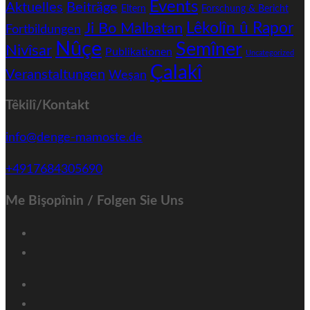
Events
Aktuelles
Beiträge
Eltern
Forschung & Bericht
Ji Bo Malbatan
Lêkolîn û Rapor
Fortbildungen
Nûçe
Semîner
Nivîsar
Publikationen
Uncategorized
Çalakî
Veranstaltungen
Weşan
Têkilî/Kontakt
info@denge-mamoste.de
+4917684305690
Me Bişopînin / Folgen Sie Uns