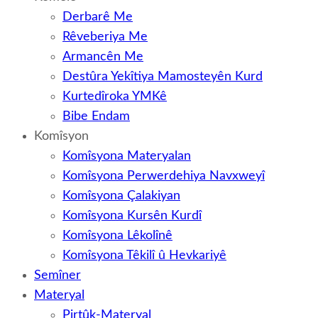
Derbarê Me
Rêveberiya Me
Armancên Me
Destûra Yekîtiya Mamosteyên Kurd
Kurtedîroka YMKê
Bibe Endam
Komîsyon
Komîsyona Materyalan
Komîsyona Perwerdehiya Navxweyî
Komîsyona Çalakiyan
Komîsyona Kursên Kurdî
Komîsyona Lêkolînê
Komîsyona Têkilî û Hevkariyê
Semîner
Materyal
Pirtûk-Materyal