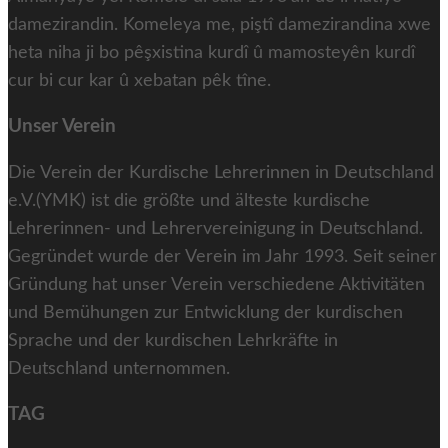
damezirandin. Komeleya me, piştî damezirandina xwe
heta niha ji bo pêşxistina kurdî û mamosteyên kurdî
cur bi cur kar û xebatan pêk tîne.
Unser Verein
Die Verein der Kurdische Lehrerinnen in Deutschland
e.V.(YMK) ist die größte und älteste kurdische
Lehrerinnen- und Lehrervereinigung in Deutschland.
Gegründet wurde der Verein im Jahr 1993. Seit seiner
Gründung hat unser Verein verschiedene Aktivitäten
und Bemühungen zur Entwicklung der kurdischen
Sprache und der kurdischen Lehrkräfte in
Deutschland unternommen.
TAG