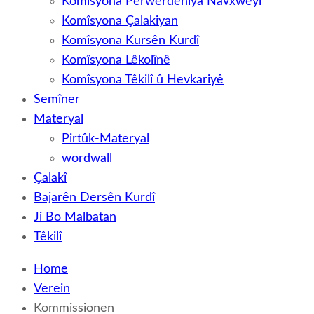
Komîsyona Perwerdehiya Navxweyî
Komîsyona Çalakiyan
Komîsyona Kursên Kurdî
Komîsyona Lêkolînê
Komîsyona Têkilî û Hevkariyê
Semîner
Materyal
Pirtûk-Materyal
wordwall
Çalakî
Bajarên Dersên Kurdî
Ji Bo Malbatan
Têkilî
Home
Verein
Kommissionen