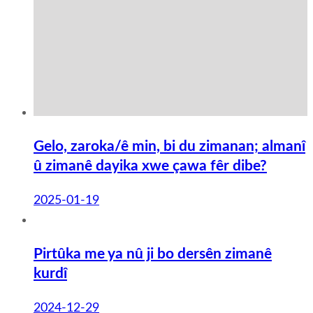
Gelo, zaroka/ê min, bi du zimanan; almanî
û zimanê dayika xwe çawa fêr dibe?
2025-01-19
Pirtûka me ya nû ji bo dersên zimanê
kurdî
2024-12-29