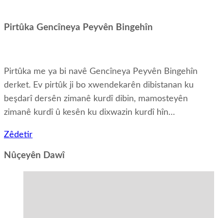
Pirtûka Gencîneya Peyvên Bingehîn
Pirtûka me ya bi navê Gencîneya Peyvên Bingehîn
derket. Ev pirtûk ji bo xwendekarên dibistanan ku
beşdarî dersên zimanê kurdî dibin, mamosteyên
zimanê kurdî û kesên ku dixwazin kurdî hîn…
Zêdetir
Nûçeyên Dawî