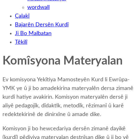
wordwall
Çalakî
Bajarên Dersên Kurdî
Ji Bo Malbatan
Têkilî
Komîsyona Materyalan
Ev komisyona Yekîtiya Mamosteyên Kurd li Ewrûpa-
YMK ye û ji bo amadekirina materyalên dersa zimanê
kurdî hatiye avakirin. Komisyon materyalên dersê ji
aliyê pedagojîk, dîdaktîk, metodîk, rêzimanî û karê
redektekirinê de dinirxîne û amade dike.
Komisyon ji bo hewcedariya dersên zimanê dayikê
(kurdî) pêdiviya materyalan destnîşan dike û ji bo vê