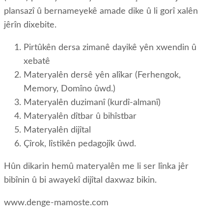
plansazî û bernameyekê amade dike û li gorî xalên
jêrîn dixebite.
Pirtûkên dersa zimanê dayikê yên xwendin û
xebatê
Materyalên dersê yên alîkar (Ferhengok,
Memory, Domîno ûwd.)
Materyalên duzimanî (kurdî-almanî)
Materyalên dîtbar û bihîstbar
Materyalên dijîtal
Çîrok, lîstikên pedagojîk ûwd.
Hûn dikarin hemû materyalên me li ser lînka jêr
bibînin û bi awayekî dijîtal daxwaz bikin.
www.denge-mamoste.com