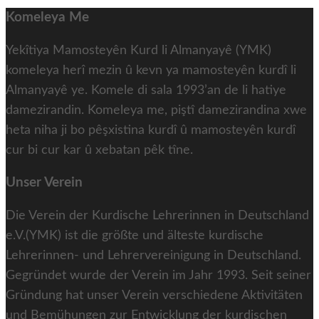
Komeleya Me
Yekîtiya Mamosteyên Kurd li Almanyayê (YMK)
komeleya herî mezin û kevn ya mamosteyên kurdî li
Almanyayê ye. Komele di sala 1993’an de li hatiye
damezirandin. Komeleya me, piştî damezirandina xwe
heta niha ji bo pêşxistina kurdî û mamosteyên kurdî
cur bi cur kar û xebatan pêk tîne.
Unser Verein
Die Verein der Kurdische Lehrerinnen in Deutschland
e.V.(YMK) ist die größte und älteste kurdische
Lehrerinnen- und Lehrervereinigung in Deutschland.
Gegründet wurde der Verein im Jahr 1993. Seit seiner
Gründung hat unser Verein verschiedene Aktivitäten
und Bemühungen zur Entwicklung der kurdischen