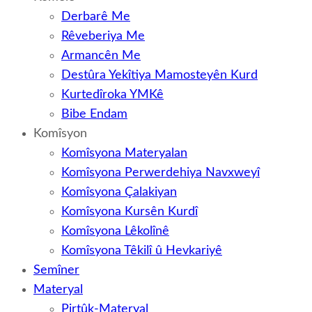
Derbarê Me
Rêveberiya Me
Armancên Me
Destûra Yekîtiya Mamosteyên Kurd
Kurtedîroka YMKê
Bibe Endam
Komîsyon
Komîsyona Materyalan
Komîsyona Perwerdehiya Navxweyî
Komîsyona Çalakiyan
Komîsyona Kursên Kurdî
Komîsyona Lêkolînê
Komîsyona Têkilî û Hevkariyê
Semîner
Materyal
Pirtûk-Materyal