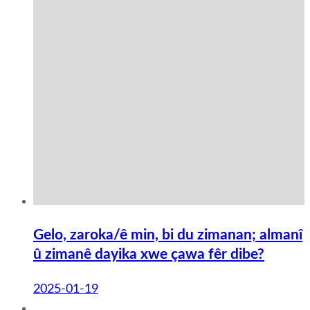
Gelo, zaroka/ê min, bi du zimanan; almanî
û zimanê dayika xwe çawa fêr dibe?
2025-01-19