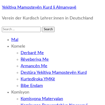
Yekîtiya Mamosteyên Kurd li Almanyayê
Verein der Kurdisch Lehrer:innen in Deutschland
Search
for:
Mal
Komele
Derbarê Me
Rêveberiya Me
Armancên Me
Destûra Yekîtiya Mamosteyên Kurd
Kurtedîroka YMKê
Bibe Endam
Komîsyon
Komîsyona Materyalan