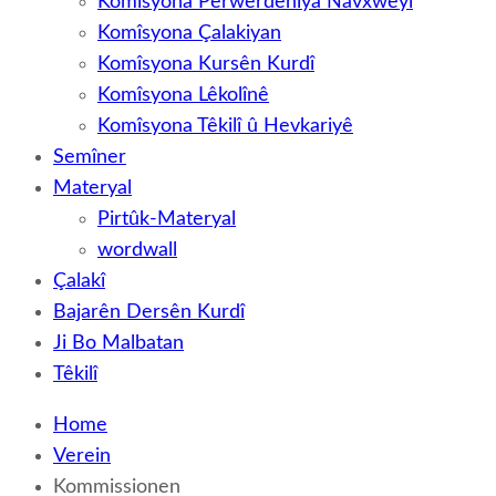
Komîsyona Perwerdehiya Navxweyî
Komîsyona Çalakiyan
Komîsyona Kursên Kurdî
Komîsyona Lêkolînê
Komîsyona Têkilî û Hevkariyê
Semîner
Materyal
Pirtûk-Materyal
wordwall
Çalakî
Bajarên Dersên Kurdî
Ji Bo Malbatan
Têkilî
Home
Verein
Kommissionen