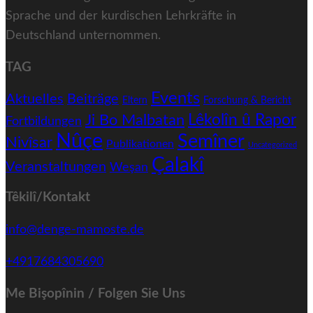
Sprache und der kurdischen Lehrkräfte in
Deutschland unternommen.
TAG
Events
Aktuelles
Beiträge
Eltern
Forschung & Bericht
Ji Bo Malbatan
Lêkolîn û Rapor
Fortbildungen
Nûçe
Semîner
Nivîsar
Publikationen
Uncategorized
Çalakî
Veranstaltungen
Weşan
Têkilî/Kontakt
info@denge-mamoste.de
+4917684305690
Me Bişopînin / Folgen Sie Uns