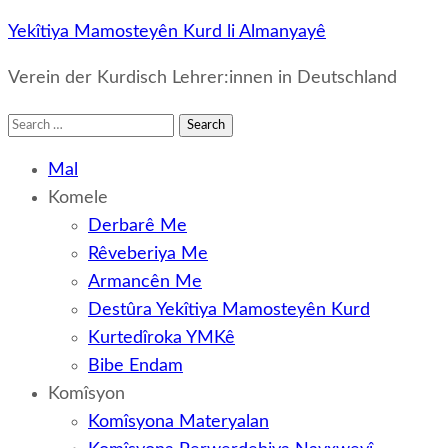
Yekîtiya Mamosteyên Kurd li Almanyayê
Verein der Kurdisch Lehrer:innen in Deutschland
Search
for:
Mal
Komele
Derbarê Me
Rêveberiya Me
Armancên Me
Destûra Yekîtiya Mamosteyên Kurd
Kurtedîroka YMKê
Bibe Endam
Komîsyon
Komîsyona Materyalan