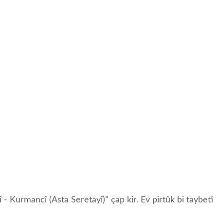
Kurmancî (Asta Seretayî)” çap kir. Ev pirtûk bi taybetî