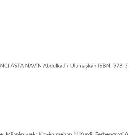
RMANCÎ ASTA NAVÎN Abdulkadir Ulumașkan ISBN: 978-3-
 hene. Mijarên wek: Navên mehan bi Kurdî; Ferhengsazî û