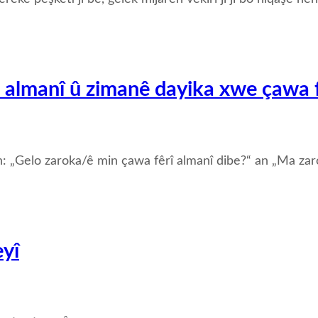
; almanî û zimanê dayika xwe çawa f
n: „Gelo zaroka/ê min çawa fêrî almanî dibe?“ an „Ma zar
yî