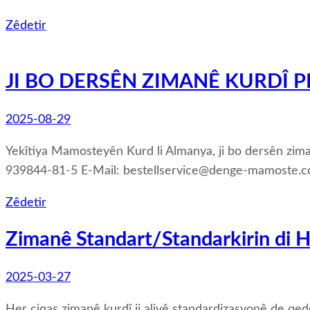
Zêdetir
JI BO DERSÊN ZIMANÊ KURDÎ 
2025-08-29
Yekîtiya Mamosteyên Kurd li Almanya, ji bo dersên z
939844-81-5 E-Mail: bestellservice@denge-mamoste.co
Zêdetir
Zimanê Standart/Standarkirin di 
2025-03-27
Her çiqas zimanê kurdî ji aliyê standardizasyonê de qed