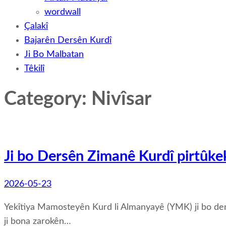
wordwall
Çalakî
Bajarên Dersên Kurdî
Ji Bo Malbatan
Têkilî
Category: Nivîsar
Ji bo Dersên Zimanê Kurdî pirtûkek
2026-05-23
Yekîtiya Mamosteyên Kurd li Almanyayê (YMK) ji bo dersê
ji bona zarokên…