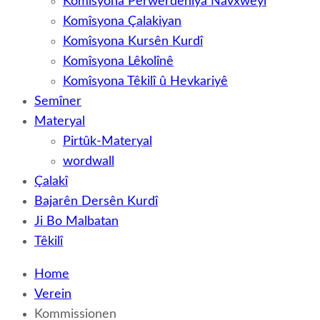
Komîsyona Perwerdehiya Navxweyî
Komîsyona Çalakiyan
Komîsyona Kursên Kurdî
Komîsyona Lêkolînê
Komîsyona Têkilî û Hevkariyê
Semîner
Materyal
Pirtûk-Materyal
wordwall
Çalakî
Bajarên Dersên Kurdî
Ji Bo Malbatan
Têkilî
Home
Verein
Kommissionen