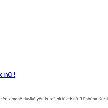
 nû !
n zimanê dayikê yên kurdî, pirtûkek nû “Hînbûna Kurdî - 