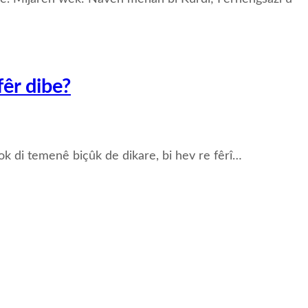
êr dibe?
ok di temenê biçûk de dikare, bi hev re fêrî…