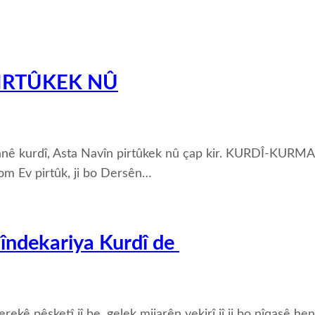
PIRTÛKEK NÛ
imanê kurdî, Asta Navîn pirtûkek nû çap kir. KURDÎ-KU
m Ev pirtûk, ji bo Dersên…
Hîndekariya Kurdî de
erekê pêşketî jî be, gelek mijarên vekirî jî ji bo nîqaşê