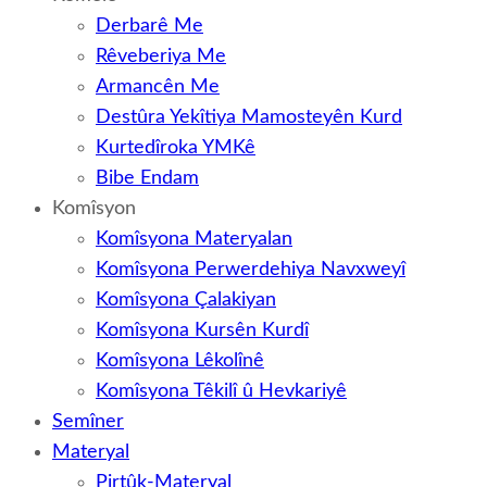
Derbarê Me
Rêveberiya Me
Armancên Me
Destûra Yekîtiya Mamosteyên Kurd
Kurtedîroka YMKê
Bibe Endam
Komîsyon
Komîsyona Materyalan
Komîsyona Perwerdehiya Navxweyî
Komîsyona Çalakiyan
Komîsyona Kursên Kurdî
Komîsyona Lêkolînê
Komîsyona Têkilî û Hevkariyê
Semîner
Materyal
Pirtûk-Materyal