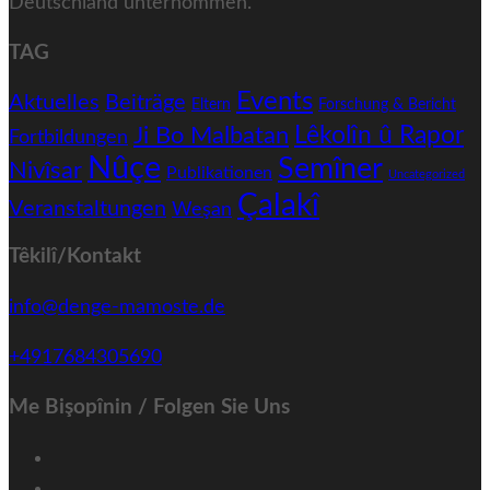
Deutschland unternommen.
TAG
Events
Aktuelles
Beiträge
Eltern
Forschung & Bericht
Ji Bo Malbatan
Lêkolîn û Rapor
Fortbildungen
Nûçe
Semîner
Nivîsar
Publikationen
Uncategorized
Çalakî
Veranstaltungen
Weşan
Têkilî/Kontakt
info@denge-mamoste.de
+4917684305690
Me Bişopînin / Folgen Sie Uns