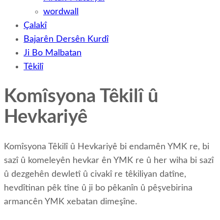
wordwall
Çalakî
Bajarên Dersên Kurdî
Ji Bo Malbatan
Têkilî
Komîsyona Têkilî û
Hevkariyê
Komîsyona Têkilî û Hevkariyê bi endamên YMK re, bi
sazî û komeleyên hevkar ên YMK re û her wiha bi sazî
û dezgehên dewletî û civakî re têkiliyan datîne,
hevdîtinan pêk tîne û ji bo pêkanîn û pêşvebirina
armancên YMK xebatan dimeşîne.