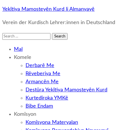
Yekîtiya Mamosteyên Kurd li Almanyayê
Verein der Kurdisch Lehrer:innen in Deutschland
Search
for:
Mal
Komele
Derbarê Me
Rêveberiya Me
Armancên Me
Destûra Yekîtiya Mamosteyên Kurd
Kurtedîroka YMKê
Bibe Endam
Komîsyon
Komîsyona Materyalan