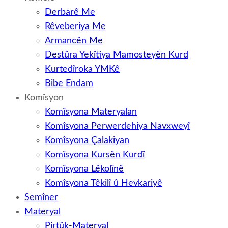
Derbarê Me
Rêveberiya Me
Armancên Me
Destûra Yekîtiya Mamosteyên Kurd
Kurtedîroka YMKê
Bibe Endam
Komîsyon
Komîsyona Materyalan
Komîsyona Perwerdehiya Navxweyî
Komîsyona Çalakiyan
Komîsyona Kursên Kurdî
Komîsyona Lêkolînê
Komîsyona Têkilî û Hevkariyê
Semîner
Materyal
Pirtûk-Materyal