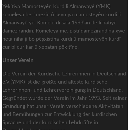
Yekîtiya Mamosteyên Kurd li Almanyayê (YMK)
komeleya herî mezin û kevn ya mamosteyên kurdî li
Almanyayê ye. Komele di sala 1993’an de li hatiye
damezirandin. Komeleya me, piştî damezirandina xwe
heta niha ji bo pêşxistina kurdî û mamosteyên kurdî
cur bi cur kar û xebatan pêk tîne.
Unser Verein
Die Verein der Kurdische Lehrerinnen in Deutschland
e.V.(YMK) ist die größte und älteste kurdische
Lehrerinnen- und Lehrervereinigung in Deutschland.
Gegründet wurde der Verein im Jahr 1993. Seit seiner
Gründung hat unser Verein verschiedene Aktivitäten
und Bemühungen zur Entwicklung der kurdischen
Sprache und der kurdischen Lehrkräfte in