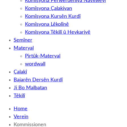
Komîsyona Perwerdehiya Navxweyî
Komîsyona Çalakiyan
Komîsyona Kursên Kurdî
Komîsyona Lêkolînê
Komîsyona Têkilî û Hevkariyê
Semîner
Materyal
Pirtûk-Materyal
wordwall
Çalakî
Bajarên Dersên Kurdî
Ji Bo Malbatan
Têkilî
Home
Verein
Kommissionen