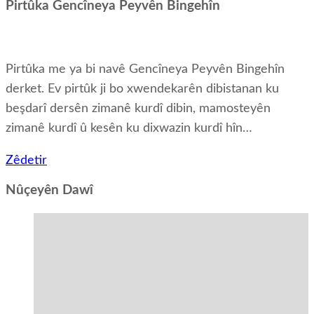
Pirtûka Gencîneya Peyvên Bingehîn
Pirtûka me ya bi navê Gencîneya Peyvên Bingehîn
derket. Ev pirtûk ji bo xwendekarên dibistanan ku
beşdarî dersên zimanê kurdî dibin, mamosteyên
zimanê kurdî û kesên ku dixwazin kurdî hîn…
Zêdetir
Nûçeyên Dawî