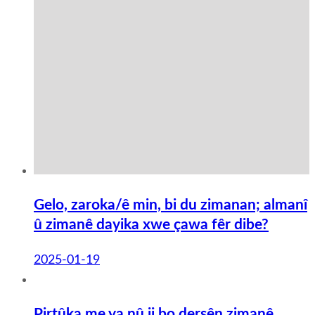
Gelo, zaroka/ê min, bi du zimanan; almanî
û zimanê dayika xwe çawa fêr dibe?
2025-01-19
Pirtûka me ya nû ji bo dersên zimanê