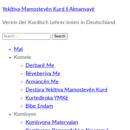
Yekîtiya Mamosteyên Kurd li Almanyayê
Verein der Kurdisch Lehrer:innen in Deutschland
Search
for:
Mal
Komele
Derbarê Me
Rêveberiya Me
Armancên Me
Destûra Yekîtiya Mamosteyên Kurd
Kurtedîroka YMKê
Bibe Endam
Komîsyon
Komîsyona Materyalan