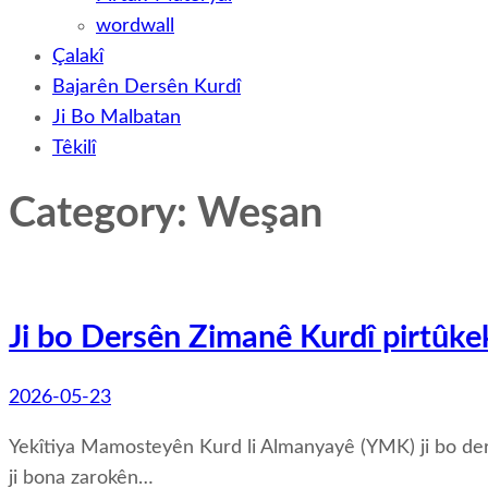
wordwall
Çalakî
Bajarên Dersên Kurdî
Ji Bo Malbatan
Têkilî
Category: Weşan
Ji bo Dersên Zimanê Kurdî pirtûkek
2026-05-23
Yekîtiya Mamosteyên Kurd li Almanyayê (YMK) ji bo dersê
ji bona zarokên…