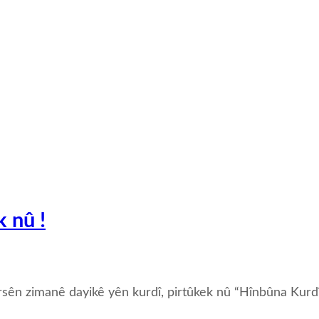
 nû !
n zimanê dayikê yên kurdî, pirtûkek nû “Hînbûna Kurdî - 