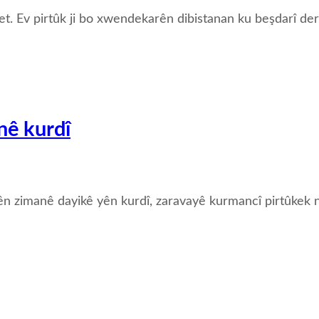
t. Ev pirtûk ji bo xwendekarên dibistanan ku beşdarî de
nê kurdî
manê dayikê yên kurdî, zaravayê kurmancî pirtûkek nû 