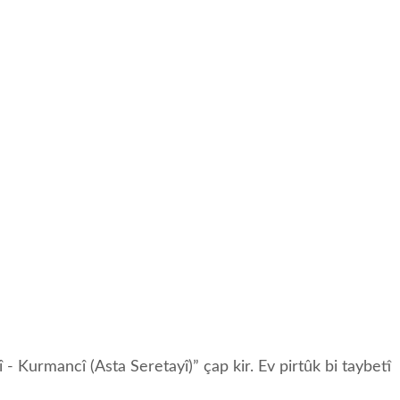
Kurmancî (Asta Seretayî)” çap kir. Ev pirtûk bi taybetî