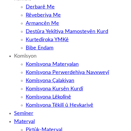
Derbarê Me
Rêveberiya Me
Armancên Me
Destûra Yekîtiya Mamosteyên Kurd
Kurtedîroka YMKê
Bibe Endam
Komîsyon
Komîsyona Materyalan
Komîsyona Perwerdehiya Navxweyî
Komîsyona Çalakiyan
Komîsyona Kursên Kurdî
Komîsyona Lêkolînê
Komîsyona Têkilî û Hevkariyê
Semîner
Materyal
Pirtûk-Materyal