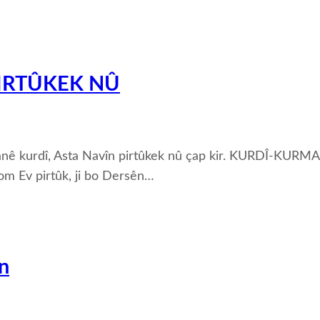
PIRTÛKEK NÛ
imanê kurdî, Asta Navîn pirtûkek nû çap kir. KURDÎ-KU
m Ev pirtûk, ji bo Dersên…
n