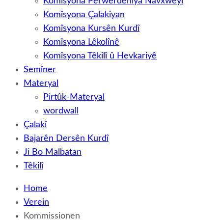
Komîsyona Perwerdehiya Navxweyî
Komîsyona Çalakiyan
Komîsyona Kursên Kurdî
Komîsyona Lêkolînê
Komîsyona Têkilî û Hevkariyê
Semîner
Materyal
Pirtûk-Materyal
wordwall
Çalakî
Bajarên Dersên Kurdî
Ji Bo Malbatan
Têkilî
Home
Verein
Kommissionen