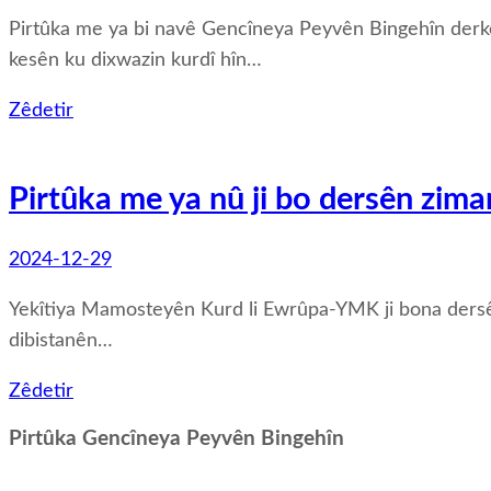
Pirtûka me ya bi navê Gencîneya Peyvên Bingehîn derke
kesên ku dixwazin kurdî hîn…
Zêdetir
Pirtûka me ya nû ji bo dersên zima
2024-12-29
Yekîtiya Mamosteyên Kurd li Ewrûpa-YMK ji bona dersên zi
dibistanên…
Zêdetir
Pirtûka Gencîneya Peyvên Bingehîn