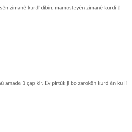
rsên zimanê kurdî dibin, mamosteyên zimanê kurdî û
amade û çap kir. Ev pirtûk ji bo zarokên kurd ên ku li