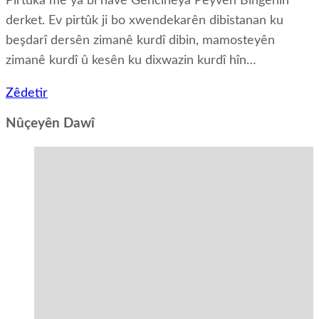
Pirtûka me ya bi navê Gencîneya Peyvên Bingehîn
derket. Ev pirtûk ji bo xwendekarên dibistanan ku
beşdarî dersên zimanê kurdî dibin, mamosteyên
zimanê kurdî û kesên ku dixwazin kurdî hîn…
Zêdetir
Nûçeyên Dawî