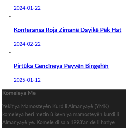
2024-01-22
Konferansa Roja Zimanê Dayikê Pêk Hat
2024-02-22
Pirtûka Gencîneya Peyvên Bingehîn
2025-01-12
Komeleya Me
Yekîtiya Mamosteyên Kurd li Almanyayê (YMK)
komeleya herî mezin û kevn ya mamosteyên kurdî li
Almanyayê ye. Komele di sala 1993’an de li hatiye