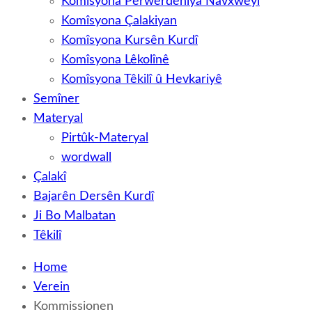
Komîsyona Perwerdehiya Navxweyî
Komîsyona Çalakiyan
Komîsyona Kursên Kurdî
Komîsyona Lêkolînê
Komîsyona Têkilî û Hevkariyê
Semîner
Materyal
Pirtûk-Materyal
wordwall
Çalakî
Bajarên Dersên Kurdî
Ji Bo Malbatan
Têkilî
Home
Verein
Kommissionen