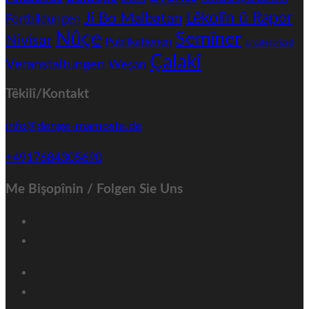
Ji Bo Malbatan
Lêkolîn û Rapor
Fortbildungen
Nûçe
Semîner
Nivîsar
Publikationen
Uncategorized
Çalakî
Veranstaltungen
Weşan
Têkilî/Kontakt
info@denge-mamoste.de
+4917684305690
Me Bişopînin / Folgen Sie Uns