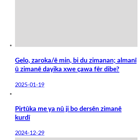
Gelo, zaroka/ê min, bi du zimanan; almanî
û zimanê dayika xwe çawa fêr dibe?
2025-01-19
Pirtûka me ya nû ji bo dersên zimanê
kurdî
2024-12-29