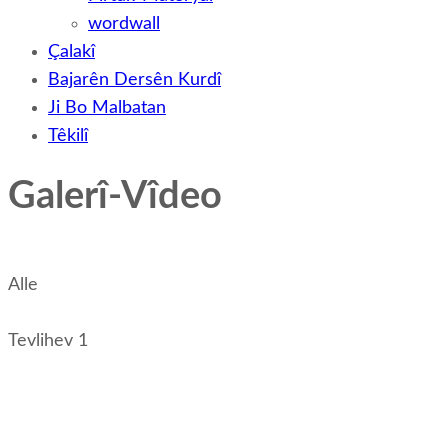
wordwall
Çalakî
Bajarên Dersên Kurdî
Ji Bo Malbatan
Têkilî
Galerî-Vîdeo
Alle
Tevlihev 1