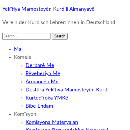
Yekîtiya Mamosteyên Kurd li Almanyayê
Verein der Kurdisch Lehrer:innen in Deutschland
Search
for:
Mal
Komele
Derbarê Me
Rêveberiya Me
Armancên Me
Destûra Yekîtiya Mamosteyên Kurd
Kurtedîroka YMKê
Bibe Endam
Komîsyon
Komîsyona Materyalan