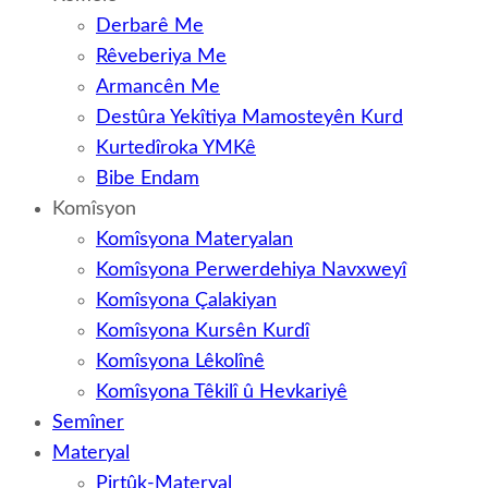
Derbarê Me
Rêveberiya Me
Armancên Me
Destûra Yekîtiya Mamosteyên Kurd
Kurtedîroka YMKê
Bibe Endam
Komîsyon
Komîsyona Materyalan
Komîsyona Perwerdehiya Navxweyî
Komîsyona Çalakiyan
Komîsyona Kursên Kurdî
Komîsyona Lêkolînê
Komîsyona Têkilî û Hevkariyê
Semîner
Materyal
Pirtûk-Materyal