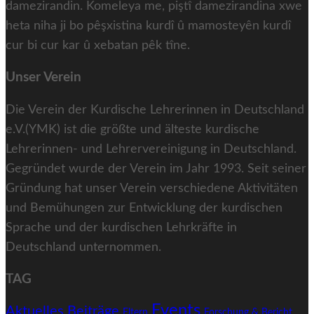
damezirandin. Komeleya me, piştî damezirandina xwe
heta niha ji bo pêşxistina kurdî û mamosteyên kurdî
cur bi cur kar û xebatan pêk tîne.
Unser Verein
Die Verein der Kurdische Lehrerinnen in Deutschland
e.V.(YMK) ist die größte und älteste kurdische
Lehrerinnen- und Lehrervereinigung in Deutschland.
Gegründet wurde der Verein im Jahr 1993. Seit seiner
Gründung hat unser Verein verschiedene Aktivitäten
und Bemühungen zur Entwicklung der kurdischen
Sprache und der kurdischen Lehrkräfte in
Deutschland unternommen.
TAG
Events
Aktuelles
Beiträge
Eltern
Forschung & Bericht