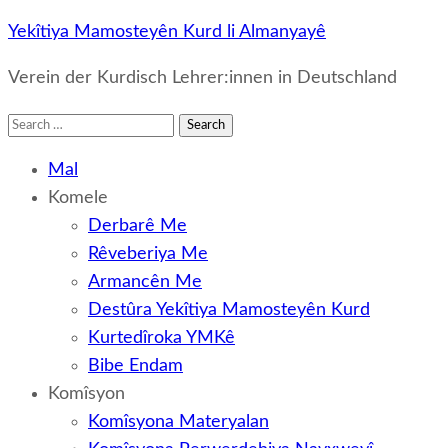
Yekîtiya Mamosteyên Kurd li Almanyayê
Verein der Kurdisch Lehrer:innen in Deutschland
Search
for:
Mal
Komele
Derbarê Me
Rêveberiya Me
Armancên Me
Destûra Yekîtiya Mamosteyên Kurd
Kurtedîroka YMKê
Bibe Endam
Komîsyon
Komîsyona Materyalan