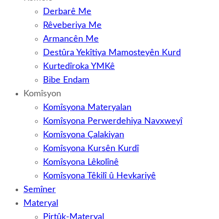
Derbarê Me
Rêveberiya Me
Armancên Me
Destûra Yekîtiya Mamosteyên Kurd
Kurtedîroka YMKê
Bibe Endam
Komîsyon
Komîsyona Materyalan
Komîsyona Perwerdehiya Navxweyî
Komîsyona Çalakiyan
Komîsyona Kursên Kurdî
Komîsyona Lêkolînê
Komîsyona Têkilî û Hevkariyê
Semîner
Materyal
Pirtûk-Materyal