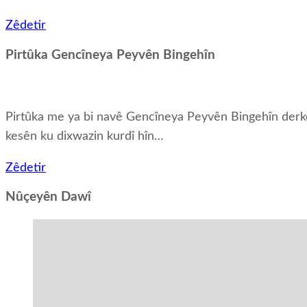
Zêdetir
Pirtûka Gencîneya Peyvên Bingehîn
Pirtûka me ya bi navê Gencîneya Peyvên Bingehîn derke
kesên ku dixwazin kurdî hîn…
Zêdetir
Nûçeyên Dawî