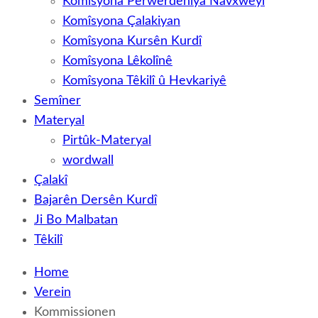
Komîsyona Perwerdehiya Navxweyî
Komîsyona Çalakiyan
Komîsyona Kursên Kurdî
Komîsyona Lêkolînê
Komîsyona Têkilî û Hevkariyê
Semîner
Materyal
Pirtûk-Materyal
wordwall
Çalakî
Bajarên Dersên Kurdî
Ji Bo Malbatan
Têkilî
Home
Verein
Kommissionen