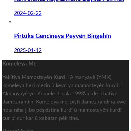
2024-02-22
Pirtûka Gencîneya Peyvên Bingehîn
2025-01-12
Komeleya Me
Yekîtiya Mamosteyên Kurd li Almanyayê (YMK)
komeleya herî mezin û kevn ya mamosteyên kurdî li
Almanyayê ye. Komele di sala 1993’an de li hatiye
damezirandin. Komeleya me, piştî damezirandina xwe
heta niha ji bo pêşxistina kurdî û mamosteyên kurdî
cur bi cur kar û xebatan pêk tîne.