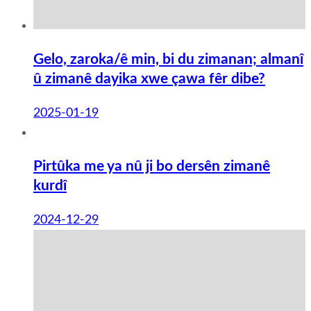
Gelo, zaroka/ê min, bi du zimanan; almanî
û zimanê dayika xwe çawa fêr dibe?
2025-01-19
Pirtûka me ya nû ji bo dersên zimanê
kurdî
2024-12-29