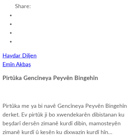
Share:
Post
Haydar Diljen
navigation
Emîn Akbaş
Pirtûka Gencîneya Peyvên Bingehîn
Pirtûka me ya bi navê Gencîneya Peyvên Bingehîn
derket. Ev pirtûk ji bo xwendekarên dibistanan ku
beşdarî dersên zimanê kurdî dibin, mamosteyên
zimanê kurdî û kesên ku dixwazin kurdî hîn…