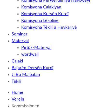
Komîsyona Perwerdehiya Navxweyî
Komîsyona Çalakiyan
Komîsyona Kursên Kurdî
Komîsyona Lêkolînê
Komîsyona Têkilî û Hevkariyê
Semîner
Materyal
Pirtûk-Materyal
wordwall
Çalakî
Bajarên Dersên Kurdî
Ji Bo Malbatan
Têkilî
Home
Verein
Kommissionen