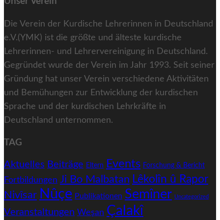
Unser Verein
Die Verein der Kurdische Lehrerinnen in Deutschland
e.V.(YMK) ist die größte und älteste kurdische
Lehrerinnen- und Lehrervereinigung in Deutschland.
Gegründet wurde der Verein im Jahr 1993. Seit seiner
Gründung hat unser Verein verschiedene Aktivitäten
und Bemühungen zur Entwicklung der kurdischen
Sprache und der kurdischen Lehrkräfte in
Deutschland unternommen.
TAG
Events
Aktuelles
Beiträge
Eltern
Forschung & Bericht
Ji Bo Malbatan
Lêkolîn û Rapor
Fortbildungen
Nûçe
Semîner
Nivîsar
Publikationen
Uncategorized
Çalakî
Veranstaltungen
Weşan