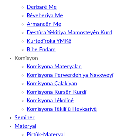
Derbarê Me
Rêveberiya Me
Armancên Me
Destûra Yekîtiya Mamosteyên Kurd
Kurtedîroka YMKê
Bibe Endam
Komîsyon
Komîsyona Materyalan
Komîsyona Perwerdehiya Navxweyî
Komîsyona Çalakiyan
Komîsyona Kursên Kurdî
Komîsyona Lêkolînê
Komîsyona Têkilî û Hevkariyê
Semîner
Materyal
Pirtûk-Materyal