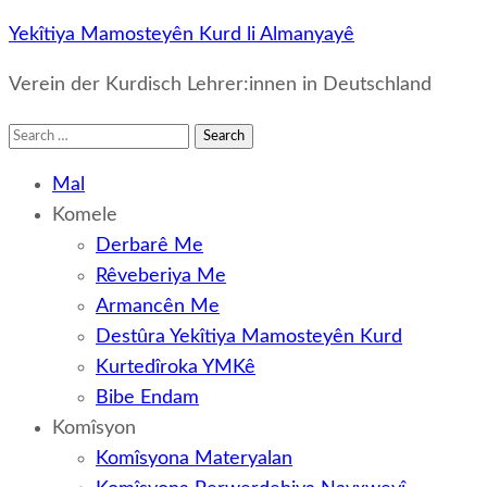
Yekîtiya Mamosteyên Kurd li Almanyayê
Verein der Kurdisch Lehrer:innen in Deutschland
Search
for:
Mal
Komele
Derbarê Me
Rêveberiya Me
Armancên Me
Destûra Yekîtiya Mamosteyên Kurd
Kurtedîroka YMKê
Bibe Endam
Komîsyon
Komîsyona Materyalan