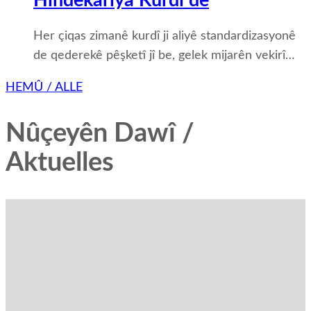
Hîndekariya Kurdî de
Her çiqas zimanê kurdî ji aliyê standardizasyonê
de qederekê pêşketî jî be, gelek mijarên vekirî…
HEMÛ / ALLE
Nûçeyên Dawî /
Aktuelles