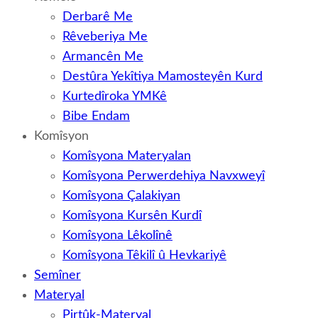
Derbarê Me
Rêveberiya Me
Armancên Me
Destûra Yekîtiya Mamosteyên Kurd
Kurtedîroka YMKê
Bibe Endam
Komîsyon
Komîsyona Materyalan
Komîsyona Perwerdehiya Navxweyî
Komîsyona Çalakiyan
Komîsyona Kursên Kurdî
Komîsyona Lêkolînê
Komîsyona Têkilî û Hevkariyê
Semîner
Materyal
Pirtûk-Materyal