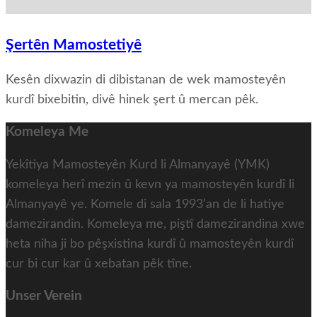
Şertên Mamostetiyê
Kesên dixwazin di dibistanan de wek mamosteyên
kurdî bixebitin, divê hinek şert û mercan pêk.
Komeleya Me
Yekîtiya Mamosteyên Kurd li Almanyayê (YMK)
komeleya herî mezin û kevn ya mamosteyên kurdî li
Almanyayê ye. Komele di sala 1993’an de li hatiye
damezirandin. Komeleya me, piştî damezirandina xwe
heta niha ji bo pêşxistina kurdî û mamosteyên kurdî
cur bi cur kar û xebatan pêk tîne.
Unser Verein