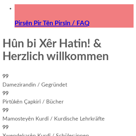
Pirsên Pir Tên Pirsîn / FAQ
Hûn bi Xêr Hatin! &
Herzlich willkommen
99
Damezirandin / Gegründet
99
Pirtûkên Çapkirî / Bücher
99
Mamosteyên Kurdî / Kurdische Lehrkräfte
99