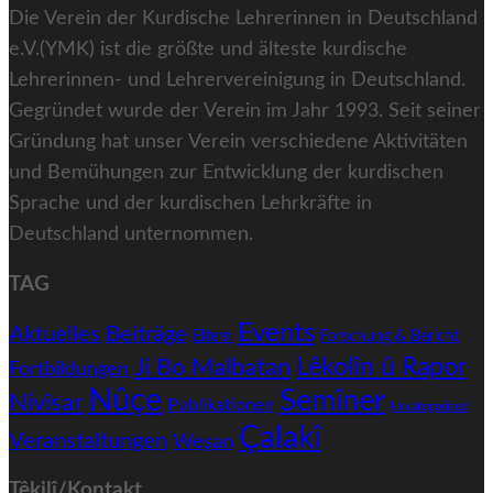
Die Verein der Kurdische Lehrerinnen in Deutschland
e.V.(YMK) ist die größte und älteste kurdische
Lehrerinnen- und Lehrervereinigung in Deutschland.
Gegründet wurde der Verein im Jahr 1993. Seit seiner
Gründung hat unser Verein verschiedene Aktivitäten
und Bemühungen zur Entwicklung der kurdischen
Sprache und der kurdischen Lehrkräfte in
Deutschland unternommen.
TAG
Events
Aktuelles
Beiträge
Eltern
Forschung & Bericht
Ji Bo Malbatan
Lêkolîn û Rapor
Fortbildungen
Nûçe
Semîner
Nivîsar
Publikationen
Uncategorized
Çalakî
Veranstaltungen
Weşan
Têkilî/Kontakt