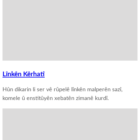
Lînkên Kêrhatî
Hûn dikarin li ser vê rûpelê lînkên malperên sazî,
komele û enstitûyên xebatên zimanê kurdî.