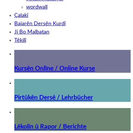
wordwall
Çalakî
Bajarên Dersên Kurdî
Ji Bo Malbatan
Têkilî
Kursên Onlîne / Online Kurse
Pirtûkên Dersê / Lehrbücher
Lêkolîn û Rapor / Berichte