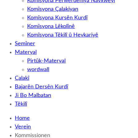
Komîsyona Perwerdehiya Navxweyî
Komîsyona Çalakiyan
Komîsyona Kursên Kurdî
Komîsyona Lêkolînê
Komîsyona Têkilî û Hevkariyê
Semîner
Materyal
Pirtûk-Materyal
wordwall
Çalakî
Bajarên Dersên Kurdî
Ji Bo Malbatan
Têkilî
Home
Verein
Kommissionen