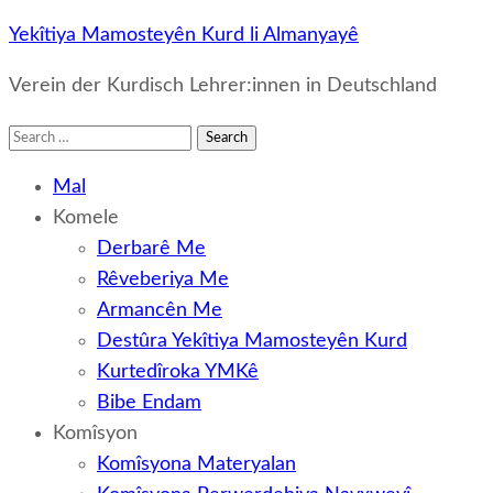
Yekîtiya Mamosteyên Kurd li Almanyayê
Verein der Kurdisch Lehrer:innen in Deutschland
Search
for:
Mal
Komele
Derbarê Me
Rêveberiya Me
Armancên Me
Destûra Yekîtiya Mamosteyên Kurd
Kurtedîroka YMKê
Bibe Endam
Komîsyon
Komîsyona Materyalan