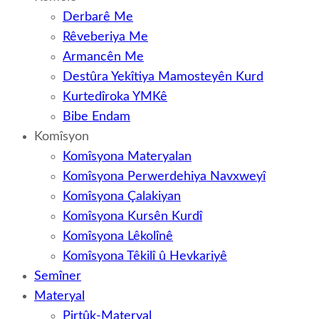
Derbarê Me
Rêveberiya Me
Armancên Me
Destûra Yekîtiya Mamosteyên Kurd
Kurtedîroka YMKê
Bibe Endam
Komîsyon
Komîsyona Materyalan
Komîsyona Perwerdehiya Navxweyî
Komîsyona Çalakiyan
Komîsyona Kursên Kurdî
Komîsyona Lêkolînê
Komîsyona Têkilî û Hevkariyê
Semîner
Materyal
Pirtûk-Materyal