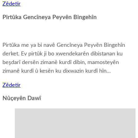
Zêdetir
Pirtûka Gencîneya Peyvên Bingehîn
Pirtûka me ya bi navê Gencîneya Peyvên Bingehîn
derket. Ev pirtûk ji bo xwendekarên dibistanan ku
beşdarî dersên zimanê kurdî dibin, mamosteyên
zimanê kurdî û kesên ku dixwazin kurdî hîn…
Zêdetir
Nûçeyên Dawî