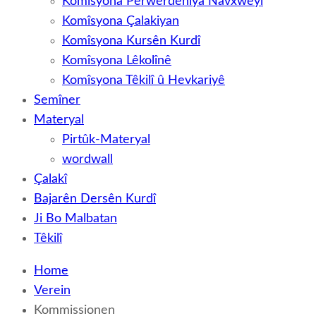
Komîsyona Perwerdehiya Navxweyî
Komîsyona Çalakiyan
Komîsyona Kursên Kurdî
Komîsyona Lêkolînê
Komîsyona Têkilî û Hevkariyê
Semîner
Materyal
Pirtûk-Materyal
wordwall
Çalakî
Bajarên Dersên Kurdî
Ji Bo Malbatan
Têkilî
Home
Verein
Kommissionen