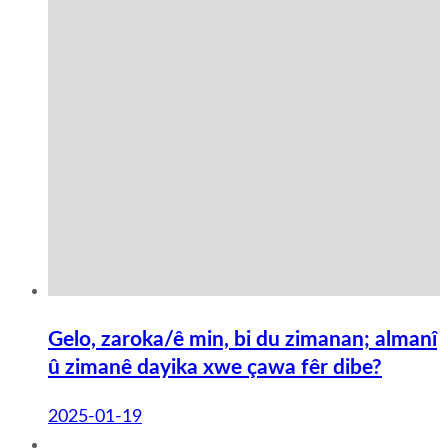
Gelo, zaroka/ê min, bi du zimanan; almanî
û zimanê dayika xwe çawa fêr dibe?
2025-01-19