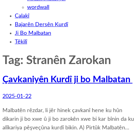
wordwall
Çalakî
Bajarên Dersên Kurdî
Ji Bo Malbatan
Têkilî
Tag: Stranên Zarokan
Çavkaniyên Kurdî ji bo Malbatan
2025-01-22
Malbatên rêzdar, li jêr hinek çavkanî hene ku hûn
dikarin ji bo xwe û ji bo zarokên xwe bi kar bînin da ku
alîkariya pêşveçûna kurdî bikin. A) Pirtûk Malbatên…