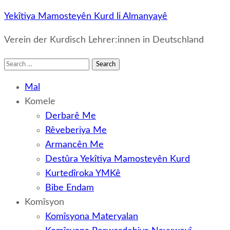
Yekîtiya Mamosteyên Kurd li Almanyayê
Verein der Kurdisch Lehrer:innen in Deutschland
Search
for:
Mal
Komele
Derbarê Me
Rêveberiya Me
Armancên Me
Destûra Yekîtiya Mamosteyên Kurd
Kurtedîroka YMKê
Bibe Endam
Komîsyon
Komîsyona Materyalan