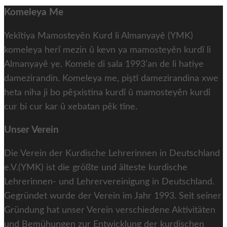
Komeleya Me
Yekîtiya Mamosteyên Kurd li Almanyayê (YMK)
komeleya herî mezin û kevn ya mamosteyên kurdî li
Almanyayê ye. Komele di sala 1993’an de li hatiye
damezirandin. Komeleya me, piştî damezirandina xwe
heta niha ji bo pêşxistina kurdî û mamosteyên kurdî
cur bi cur kar û xebatan pêk tîne.
Unser Verein
Die Verein der Kurdische Lehrerinnen in Deutschland
e.V.(YMK) ist die größte und älteste kurdische
Lehrerinnen- und Lehrervereinigung in Deutschland.
Gegründet wurde der Verein im Jahr 1993. Seit seiner
Gründung hat unser Verein verschiedene Aktivitäten
und Bemühungen zur Entwicklung der kurdischen