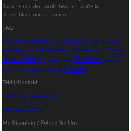
Sprache und der kurdischen Lehrkräfte in
Deutschland unternommen.
TAG
Events
Aktuelles
Beiträge
Eltern
Forschung & Bericht
Ji Bo Malbatan
Lêkolîn û Rapor
Fortbildungen
Nûçe
Semîner
Nivîsar
Publikationen
Uncategorized
Çalakî
Veranstaltungen
Weşan
Têkilî/Kontakt
info@denge-mamoste.de
+4917684305690
Me Bişopînin / Folgen Sie Uns