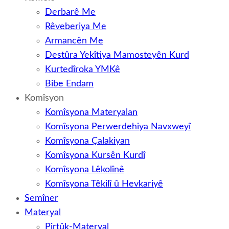
Derbarê Me
Rêveberiya Me
Armancên Me
Destûra Yekîtiya Mamosteyên Kurd
Kurtedîroka YMKê
Bibe Endam
Komîsyon
Komîsyona Materyalan
Komîsyona Perwerdehiya Navxweyî
Komîsyona Çalakiyan
Komîsyona Kursên Kurdî
Komîsyona Lêkolînê
Komîsyona Têkilî û Hevkariyê
Semîner
Materyal
Pirtûk-Materyal