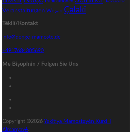
Nivîsar
Publikationen
Uncategorized
Çalakî
Veranstaltungen
Weşan
Têkilî/Kontakt
info@denge-mamoste.de
+4917684305690
Me Bişopînin / Folgen Sie Uns
Copyright ©2026
Yekîtiya Mamosteyên Kurd li
Almanyayê
.