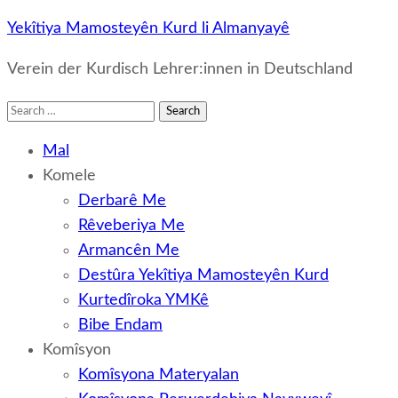
Yekîtiya Mamosteyên Kurd li Almanyayê
Verein der Kurdisch Lehrer:innen in Deutschland
Search
for:
Mal
Komele
Derbarê Me
Rêveberiya Me
Armancên Me
Destûra Yekîtiya Mamosteyên Kurd
Kurtedîroka YMKê
Bibe Endam
Komîsyon
Komîsyona Materyalan