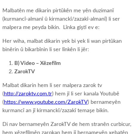
Malbatên me dikarin pirtûkên me yên duzimanî
(kurmancî-almanî û kirmanckî/zazakî-almanî) li ser
malpera me peyda bikin. Lînka giştî ev e:
Her wiha, malbat dikarin yek bi yek li wan pirtûkan
binêrin û bikarbînin li ser lînkên li jêr:
B) Video – Xêzefîlm
ZarokTV
Malbat dikarin hem li ser malpera zarok tv
(
http://zaroktv.com.tr
) hem jî li ser kanala Youtubê
(
https://www.youtube.com/ZarokTV
) bernameyên
kurmancî an jî kirmanckî/zazakî temaşe bikin.
Di nav bernameyên ZarokTV de hem stranên curbicur,
hem xêzefîlmên zarokan hem jî bernameyên xebatên