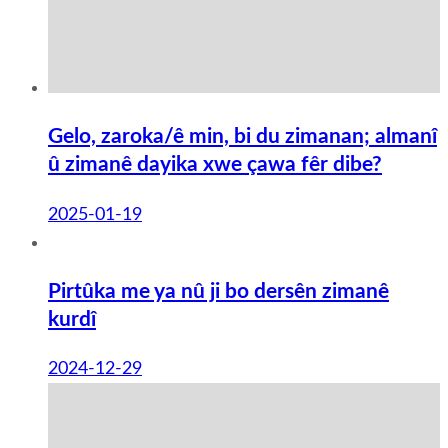
Gelo, zaroka/ê min, bi du zimanan; almanî
û zimanê dayika xwe çawa fêr dibe?
2025-01-19
Pirtûka me ya nû ji bo dersên zimanê
kurdî
2024-12-29