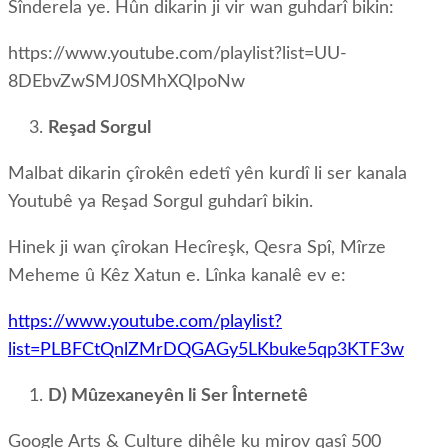
Sînderela ye. Hûn dikarin ji vir wan guhdarî bikin:
https://www.youtube.com/playlist?list=UU-
8DEbvZwSMJ0SMhXQIpoNw
Reşad Sorgul
Malbat dikarin çîrokên edetî yên kurdî li ser kanala
Youtubê ya Reşad Sorgul guhdarî bikin.
Hinek ji wan çîrokan Hecîreşk, Qesra Spî, Mîrze
Meheme û Kêz Xatun e. Lînka kanalê ev e:
https://www.youtube.com/playlist?
list=PLBFCtQnlZMrDQGAGy5LKbuke5qp3KTF3w
D) Mûzexaneyên li Ser Înternetê
Google Arts & Culture dihêle ku mirov qasî 500