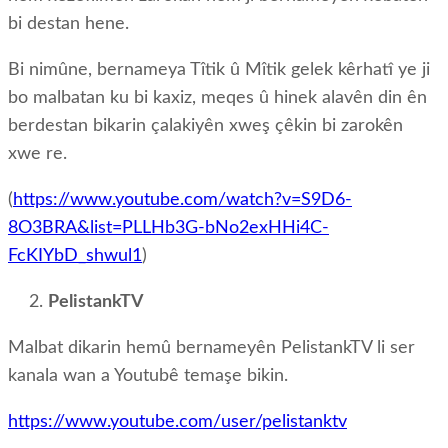
bi destan hene.
Bi nimûne, bernameya Tîtik û Mîtik gelek kêrhatî ye ji
bo malbatan ku bi kaxiz, meqes û hinek alavên din ên
berdestan bikarin çalakiyên xweş çêkin bi zarokên
xwe re.
(
https://www.youtube.com/watch?v=S9D6-
8O3BRA&list=PLLHb3G-bNo2exHHi4C-
FcKIYbD_shwul1
)
PelistankTV
Malbat dikarin hemû bernameyên PelistankTV li ser
kanala wan a Youtubê temaşe bikin.
https://www.youtube.com/user/pelistanktv