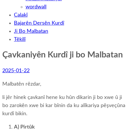
wordwall
Çalakî
Bajarên Dersên Kurdî
Ji Bo Malbatan
Têkilî
Çavkaniyên Kurdî ji bo Malbatan
2025-01-22
Malbatên rêzdar,
li jêr hinek çavkanî hene ku hûn dikarin ji bo xwe û ji
bo zarokên xwe bi kar bînin da ku alîkariya pêşveçûna
kurdî bikin.
A) Pirtûk