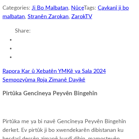
Categories:
Ji Bo Malbatan
,
Nûçe
Tags:
Çavkanî ji bo
malbatan
,
Stranên Zarokan
,
ZarokTV
Share:
Post
Rapora Kar û Xebatên YMKê ya Sala 2024
navigation
Sempozyûma Roja Zimanê Dayikê
Pirtûka Gencîneya Peyvên Bingehîn
Pirtûka me ya bi navê Gencîneya Peyvên Bingehîn
derket. Ev pirtûk ji bo xwendekarên dibistanan ku
beşdarî dersên zimanê kurdî dibin, mamosteyên