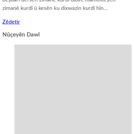
zimanê kurdî û kesên ku dixwazin kurdî hîn…
Zêdetir
Nûçeyên Dawî