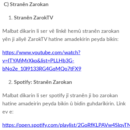
C) Stranên Zarokan
Stranên ZarokTV
Malbat dikarin li ser vê lînkê hemû stranên zarokan
yên ji aliyê ZarokTV hatine amadekirin peyda bikin:
https://www.youtube.com/watch?
v=ITYAfjMrXko&list=PLLHb3G-
bNo2e_10l9133RG4GqMQo7tFX9
Spotify: Stranên Zarokan
Malbat dikarin li ser spotify jî stranên ji bo zarokan
hatine amadeirin peyda bikin û bidin guhdarîkirin. Lînk
ev e:
https://open.spotify.com/playlist/2GoRfKLPAVw4Slqv