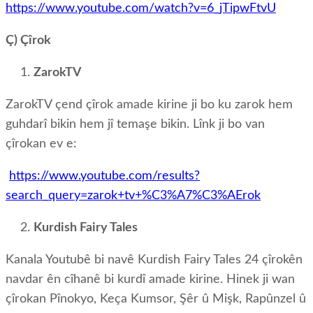
https://www.youtube.com/watch?v=6_jTipwFtvU
Ç) Çîrok
ZarokTV
ZarokTV çend çîrok amade kirine ji bo ku zarok hem
guhdarî bikin hem jî temaşe bikin. Lînk ji bo van
çîrokan ev e:
https://www.youtube.com/results?
search_query=zarok+tv+%C3%A7%C3%AErok
Kurdish Fairy Tales
Kanala Youtubê bi navê Kurdish Fairy Tales 24 çîrokên
navdar ên cîhanê bi kurdî amade kirine. Hinek ji wan
çîrokan Pînokyo, Keça Kumsor, Şêr û Mişk, Rapûnzel û