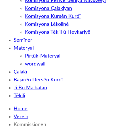
Komîsyona Perwerdehiya Navxweyî
Komîsyona Çalakiyan
Komîsyona Kursên Kurdî
Komîsyona Lêkolînê
Komîsyona Têkilî û Hevkariyê
Semîner
Materyal
Pirtûk-Materyal
wordwall
Çalakî
Bajarên Dersên Kurdî
Ji Bo Malbatan
Têkilî
Home
Verein
Kommissionen