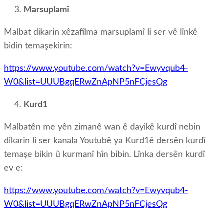
Marsuplamî
Malbat dikarin xêzafîlma marsuplamî li ser vê lînkê
bidin temaşekirin:
https://www.youtube.com/watch?v=Ewyvqub4-
W0&list=UUUBgqERwZnApNP5nFCjesQg
Kurd1
Malbatên me yên zimanê wan ê dayikê kurdî nebin
dikarin li ser kanala Youtubê ya Kurd1ê dersên kurdî
temaşe bikin û kurmanî hîn bibin. Lînka dersên kurdî
ev e:
https://www.youtube.com/watch?v=Ewyvqub4-
W0&list=UUUBgqERwZnApNP5nFCjesQg