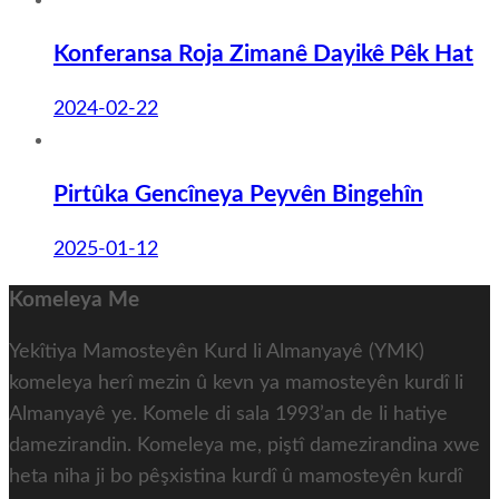
Konferansa Roja Zimanê Dayikê Pêk Hat
2024-02-22
Pirtûka Gencîneya Peyvên Bingehîn
2025-01-12
Komeleya Me
Yekîtiya Mamosteyên Kurd li Almanyayê (YMK)
komeleya herî mezin û kevn ya mamosteyên kurdî li
Almanyayê ye. Komele di sala 1993’an de li hatiye
damezirandin. Komeleya me, piştî damezirandina xwe
heta niha ji bo pêşxistina kurdî û mamosteyên kurdî