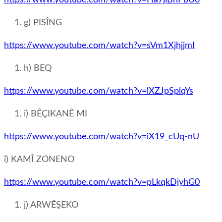
https://www.youtube.com/watch?v=Ha7jiBnPbU0
g) PISÎNG
https://www.youtube.com/watch?v=sVm1XjhjjmI
h) BEQ
https://www.youtube.com/watch?v=lXZJpSplqYs
i) BÊÇIKANÊ MI
https://www.youtube.com/watch?v=iX19_cUq-nU
î) KAMÎ ZONENO
https://www.youtube.com/watch?v=pLkqkDjyhG0
j) ARWÊŞEKO