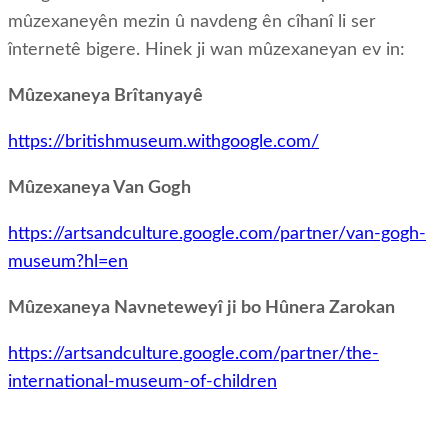
mûzexaneyên mezin û navdeng ên cîhanî li ser
înternetê bigere. Hinek ji wan mûzexaneyan ev in:
Mûzexaneya Brîtanyayê
https://britishmuseum.withgoogle.com/
Mûzexaneya Van Gogh
https://artsandculture.google.com/partner/van-gogh-
museum?hl=en
Mûzexaneya Navneteweyî ji bo Hûnera Zarokan
https://artsandculture.google.com/partner/the-
international-museum-of-children