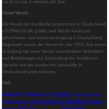
cur bi cur kar û xebatan pêk tîne.
Unser Verein
Die Verein der Kurdische Lehrerinnen in Deutschland
e.V.(YMK) ist die größte und älteste kurdische
Lehrerinnen- und Lehrervereinigung in Deutschland.
Gegründet wurde der Verein im Jahr 1993. Seit seiner
Gründung hat unser Verein verschiedene Aktivitäten
und Bemühungen zur Entwicklung der kurdischen
Sprache und der kurdischen Lehrkräfte in
Deutschland unternommen.
TAG
Events
Aktuelles
Beiträge
Eltern
Forschung & Bericht
Ji Bo Malbatan
Lêkolîn û Rapor
Fortbildungen
Nûçe
Semîner