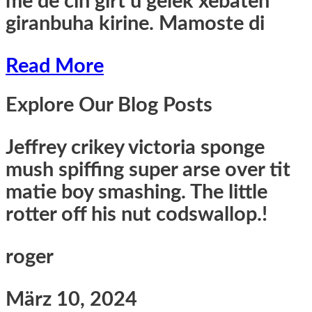
me de cih girt û gelek xebatên
giranbuha kirine. Mamoste di
Read More
Explore Our Blog Posts
Jeffrey crikey victoria sponge
mush spiffing super arse over tit
matie boy smashing. The little
rotter off his nut codswallop.!
roger
März 10, 2024