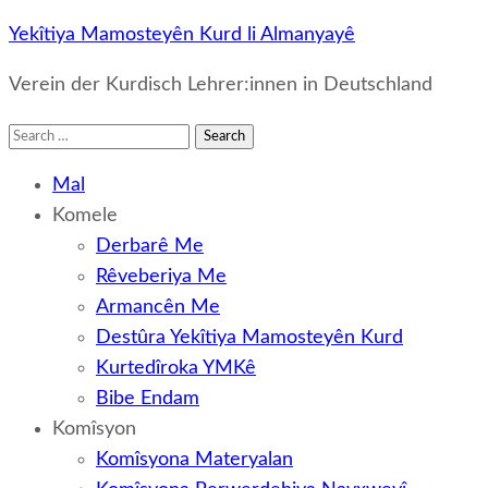
Yekîtiya Mamosteyên Kurd li Almanyayê
Verein der Kurdisch Lehrer:innen in Deutschland
Search
for:
Mal
Komele
Derbarê Me
Rêveberiya Me
Armancên Me
Destûra Yekîtiya Mamosteyên Kurd
Kurtedîroka YMKê
Bibe Endam
Komîsyon
Komîsyona Materyalan