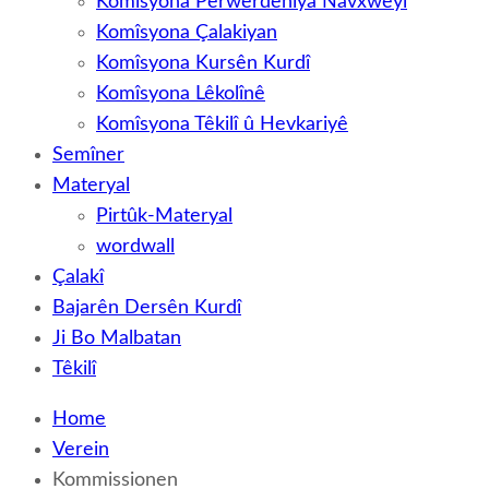
Komîsyona Perwerdehiya Navxweyî
Komîsyona Çalakiyan
Komîsyona Kursên Kurdî
Komîsyona Lêkolînê
Komîsyona Têkilî û Hevkariyê
Semîner
Materyal
Pirtûk-Materyal
wordwall
Çalakî
Bajarên Dersên Kurdî
Ji Bo Malbatan
Têkilî
Home
Verein
Kommissionen