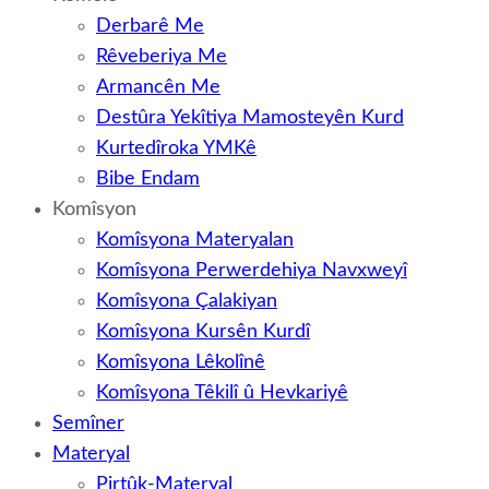
Derbarê Me
Rêveberiya Me
Armancên Me
Destûra Yekîtiya Mamosteyên Kurd
Kurtedîroka YMKê
Bibe Endam
Komîsyon
Komîsyona Materyalan
Komîsyona Perwerdehiya Navxweyî
Komîsyona Çalakiyan
Komîsyona Kursên Kurdî
Komîsyona Lêkolînê
Komîsyona Têkilî û Hevkariyê
Semîner
Materyal
Pirtûk-Materyal