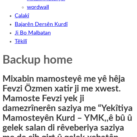
wordwall
Çalakî
Bajarên Dersên Kurdî
Ji Bo Malbatan
Têkilî
Backup home
Mixabin mamosteyê me yê hêja
Fevzi Özmen xatir ji me xwest.
Mamoste Fevzi yek ji
damezrînerên saziya me “Yekîtiya
Mamosteyên Kurd – YMK,,ê bû û
gelek salan di rêveberiya saziya